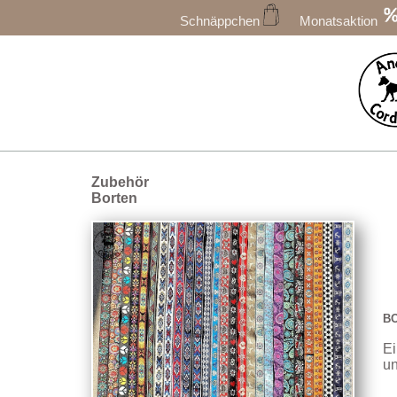
Schnäppchen
Monatsaktion
Zubehör
Borten
B
Ei
un