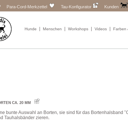
Para-Cord-Merkzettel
Tau-Konfigurator
Kunden
|
|
|
|
Hunde
Menschen
Workshops
Videos
Farben 
ORTEN CA. 20 MM
ne bunte Auswahl an Borten, sie sind für das Bortenhalsband
d Tauhalsbänder zieren.