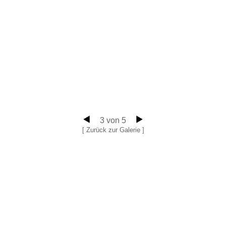
3 von 5
[ Zurück zur Galerie ]
Andis Cordelei
Spezialshop für Schönes aus Para-Cord und Tau
Andrea Kanzock-Schlegl
Trezzanostr. 18, 85386 Eching
mobil 0151 - 239 306 28